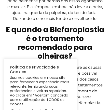
principalmente por perdas dos ossos zigomático
e maxilar. E a têmpora, embora não leve a olheira,
ajuda na queda da pálpebra, do tecido facial.
Deixando o olho mais fundo e envelhecido.
E quando a Blefaroplastia
é o tratamento
recomendado para
olheiras?
Política de Privacidade e
Após compreender um poucos sobre as causas
Cookies
das olheiras e os diferentes tipos, é possível
Usamos cookies em nosso site
concluir que para a grande maioria dos casos,
para fornecer a experiência mais
somente a combinação de diversos tratamentos
relevante, lembrando suas
preferências e visitas repetidas.
podem ser realizados para o tratamento de
Ao clicar em “Aceitar”, concorda
olheiras, como é o caso da luz pulsada,
com a utilização de TODOS os
preenchedores e o mais eficaz, a Blefaroplastia.
cookies.